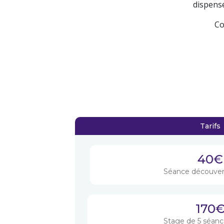
dispensé
Co
Tarifs
40€
Séance découver
170
Stage de 5 séanc