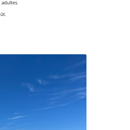
 adultes.
ût.