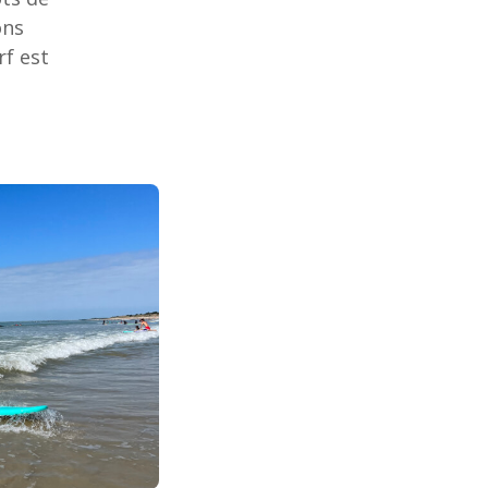
ons
f est