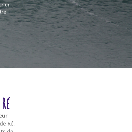
t des cours de natation à domicile pour un
eur, dans un espace connu, avec un maître
entièrement à votre écoute.
 Ré
eur
de Ré.
ots de