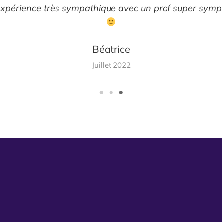
 sympa
bonne humeur, et conseils avisés. Mes enf
passé de bonnes sessions surf avec lui. Il
parfaitement les spots et les conditio
Richard
Août 2022