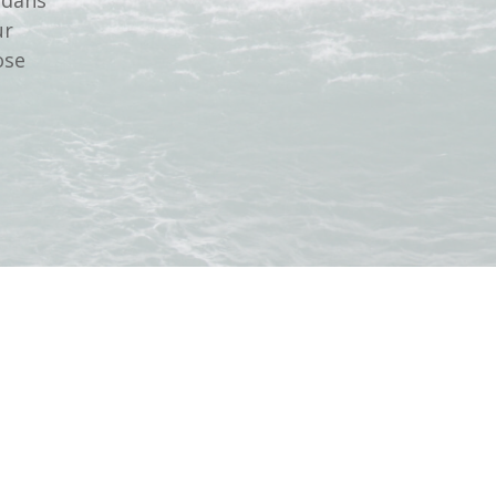
ur
ose
l au top,
Super prof et personne trop sympa 