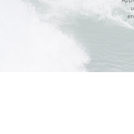
u
en
Super cours pour mon amie et moi débutante