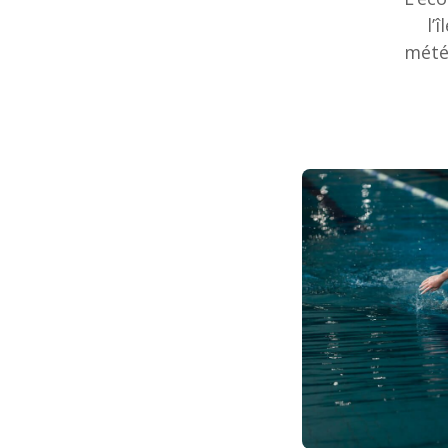
l’
mété