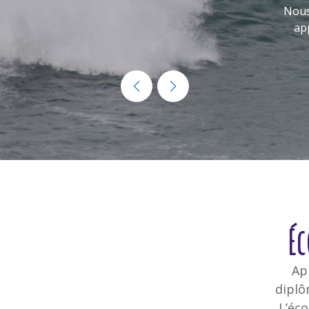
Éc
Ap
diplô
L’éco