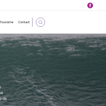
Tourisme
Contact
WIM AND SURF
des cours collectifs ou individuels pour
 toute sécurité avec un moniteur diplômé
 avoir lieu sur différentes plages de l’Île de
Ré.